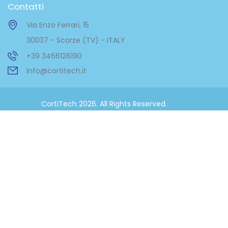
Contatti
Via Enzo Ferrari, 15
30037 - Scorze (TV) - ITALY
+39 3466126190
Info@cortitech.it
CortiTech 2026. All Rights Reserved.