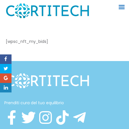
[wpsc_nft_my_bids]
Prenditi cura del tuo equilibrio