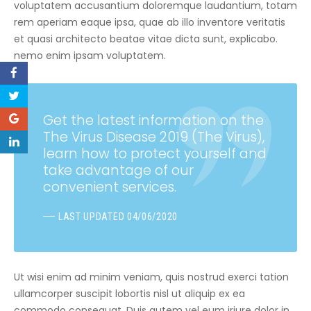
voluptatem accusantium doloremque laudantium, totam
rem aperiam eaque ipsa, quae ab illo inventore veritatis
et quasi architecto beatae vitae dicta sunt, explicabo.
nemo enim ipsam voluptatem.
Get the latest information on the
The Virus Disease 2019 (The Virus),
learn how to protect yourself and
take advantage of our
convenient services.
LAST UPDATED 04/06/2020
Ut wisi enim ad minim veniam, quis nostrud exerci tation
ullamcorper suscipit lobortis nisl ut aliquip ex ea
commodo consequat. Duis autem vel eum iriure dolor in