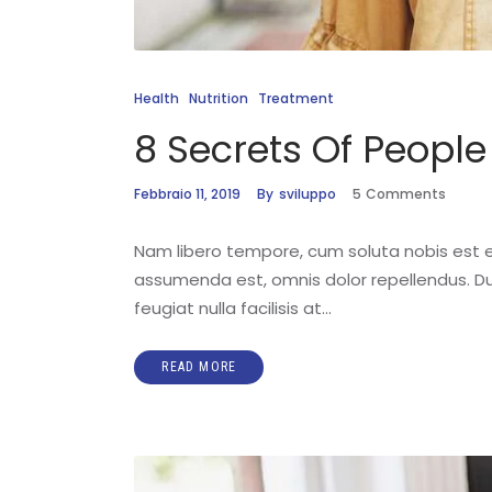
Health
Nutrition
Treatment
8 Secrets Of Peopl
Febbraio 11, 2019
By
sviluppo
5
Comments
Nam libero tempore, cum soluta nobis est 
assumenda est, omnis dolor repellendus. Duis
feugiat nulla facilisis at…
READ MORE